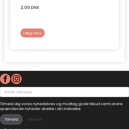
2,00 DKK
39,0
Læg i kurv
Læg 
Email-
adresse
Tilmeld dig vores nyhedsbrev og modtag gode tilbud samt andre
spændende nyheder direkte i din indbakke.
Tilmeld
Afmeld