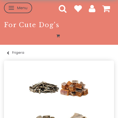
Menu
Skifte navigation
For Cute Dog's
Frigera