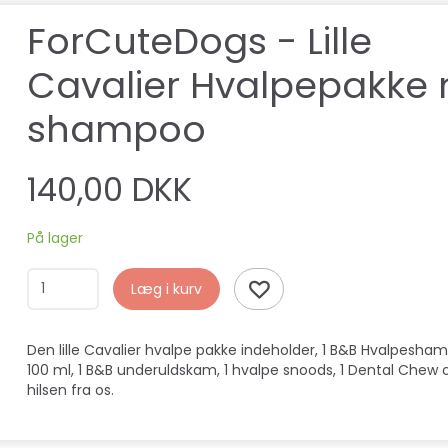
ForCuteDogs - Lille
Cavalier Hvalpepakke 
shampoo
140,00 DKK
På lager
Læg i kurv
Den lille Cavalier hvalpe pakke indeholder, 1 B&B Hvalpesha
100 ml, 1 B&B underuldskam, 1 hvalpe snoods, 1 Dental Chew 
hilsen fra os.