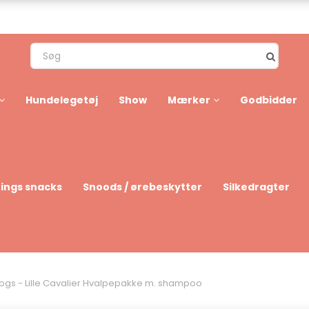
Hundelegetøj
Show
Mærker
Godbidder
rings snacks
Snoods / ørebeskytter
Silkedragter
ogs - Lille Cavalier Hvalpepakke m. shampoo