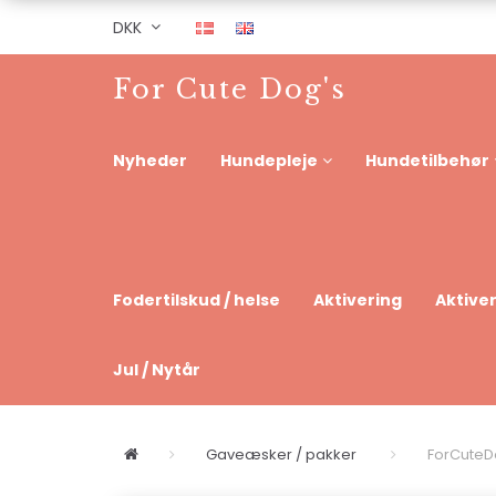
DKK
For Cute Dog's
Nyheder
Hundepleje
Hundetilbehør
Fodertilskud / helse
Aktivering
Aktive
Jul / Nytår
Gaveæsker / pakker
ForCuteD