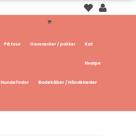
På tour
Kat
Gaveæsker / pakker
Hvalpe
Hundefoder
Badekåber / Håndklæder