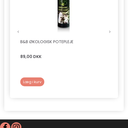
B&B ØKOLOGISK POTEPLEJE
B&B L
89,00 DKK
149,0
Læg i kurv
Læg 