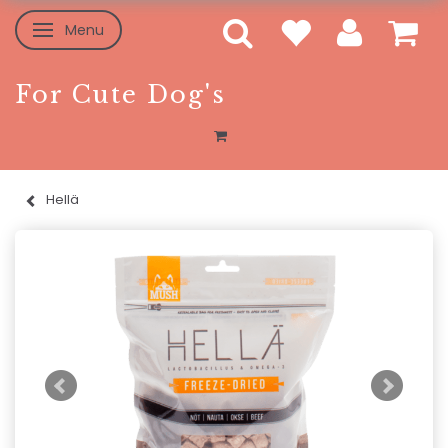
Menu
Skifte navigation
For Cute Dog's
Hellä