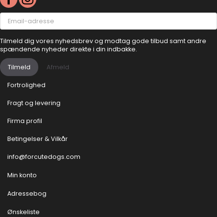
Email-
adresse
Tilmeld dig vores nyhedsbrev og modtag gode tilbud samt andre
spændende nyheder direkte i din indbakke.
Tilmeld
Afmeld
Fortrolighed
Fragt og levering
Firma profil
Betingelser & Vilkår
info@forcutedogs.com
Min konto
Adressebog
Ønskeliste