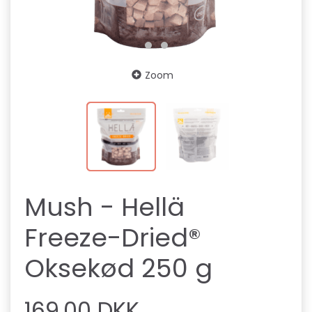
Zoom
Mush - Hellä
Freeze-Dried®
Oksekød 250 g
169,00 DKK