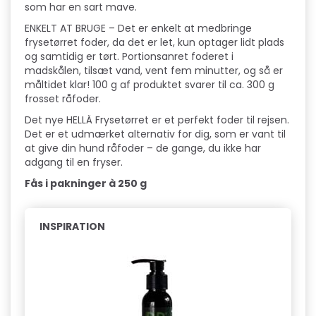
som har en sart mave.
ENKELT AT BRUGE – Det er enkelt at medbringe
frysetørret foder, da det er let, kun optager lidt plads
og samtidig er tørt. Portionsanret foderet i
madskålen, tilsæt vand, vent fem minutter, og så er
måltidet klar! 100 g af produktet svarer til ca. 300 g
frosset råfoder.
Det nye HELLÄ Frysetørret er et perfekt foder til rejsen.
Det er et udmærket alternativ for dig, som er vant til
at give din hund råfoder – de gange, du ikke har
adgang til en fryser.
Fås i pakninger à 250 g
INSPIRATION
Pop