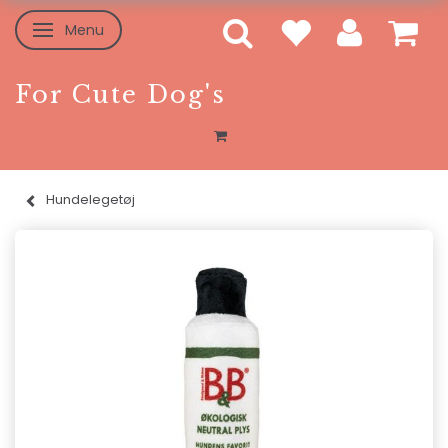
Menu
Skifte navigation
For Cute Dog's
Hundelegetøj