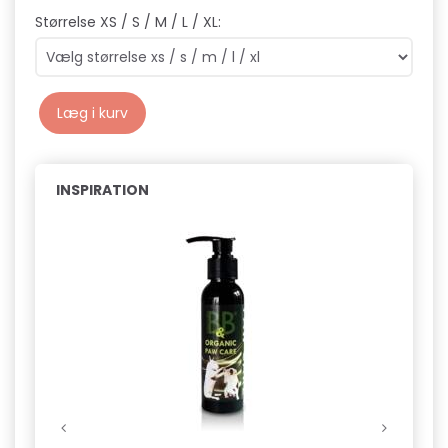
Størrelse XS / S / M / L / XL:
Læg i kurv
INSPIRATION
Pop