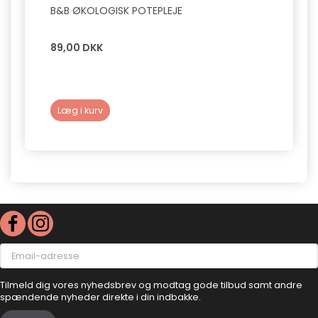
B&B ØKOLOGISK POTEPLEJE
B&B L
89,00 DKK
149,0
Læg i kurv
Læg 
Email-
adresse
Tilmeld dig vores nyhedsbrev og modtag gode tilbud samt andre
spændende nyheder direkte i din indbakke.