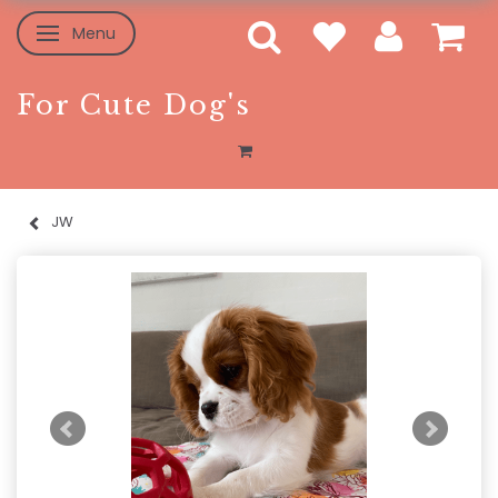
Menu
Skifte navigation
For Cute Dog's
JW