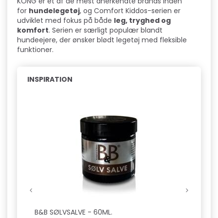
KONG er et af de mest anerkendte brands inden
for
hundelegetøj
, og Comfort Kiddos-serien er
udviklet med fokus på både
leg, tryghed og
komfort
. Serien er særligt populær blandt
hundeejere, der ønsker blødt legetøj med fleksible
funktioner.
INSPIRATION
Pop
B&B SØLVSALVE - 60ML.
B&B S