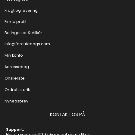
Fragt og levering
Firma profil
Betingelser & Vilkår
info@forcutedogs.com
Min konto
Adressebog
Ønskeliste
Ordrehistorik
Nyhedsbrev
KONTAKT OS PÅ
Support:
Har du spørgsmål? Skriv meget gerne til os: