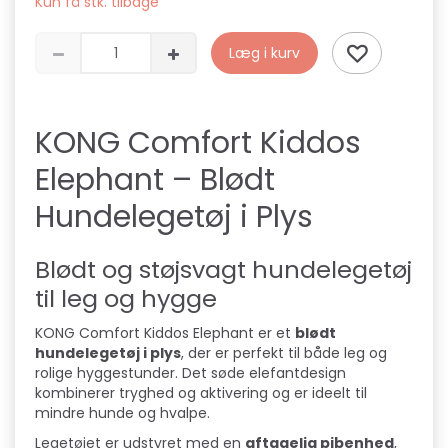
Kun få stk. tilbage
Læg i kurv
KONG Comfort Kiddos
Elephant – Blødt
Hundelegetøj i Plys
Blødt og støjsvagt hundelegetøj
til leg og hygge
KONG Comfort Kiddos Elephant er et
blødt
hundelegetøj i plys
, der er perfekt til både leg og
rolige hyggestunder. Det søde elefantdesign
kombinerer tryghed og aktivering og er ideelt til
mindre hunde og hvalpe.
Legetøjet er udstyret med en
aftagelig pibenhed
,