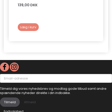
139,00 DKK
109,0
Læg i kurv
Læg 
Email-
adresse
Tilmeld dig vores nyhedsbrev og modtag gode tilbud samt andre
spændende nyheder direkte i din indbakke.
Tilmeld
Afmeld
Fortrolighed