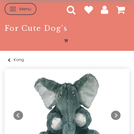
Menu
Skifte navigation
For Cute Dog's
Kong