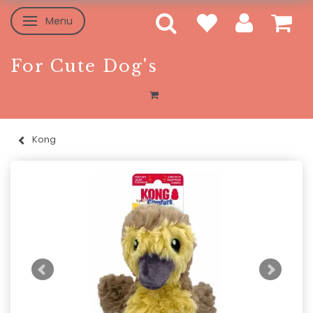
Menu
Skifte navigation
For Cute Dog's
Kong