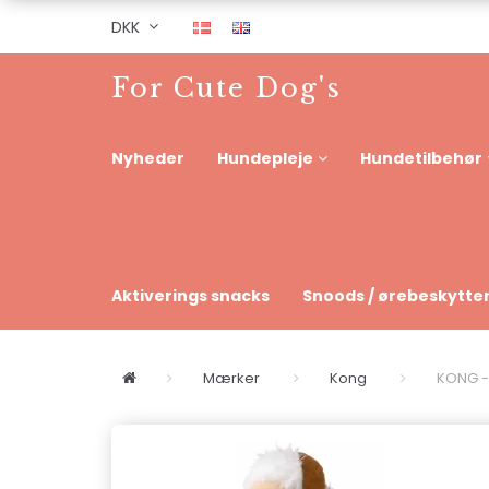
DKK
For Cute Dog's
Nyheder
Hundepleje
Hundetilbehør
Aktiverings snacks
Snoods / ørebeskytte
Mærker
Kong
KONG -