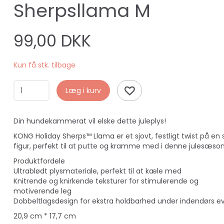
Sherpsllama M
99,00 DKK
Kun få stk. tilbage
Læg i kurv
Din hundekammerat vil elske dette juleplys!
KONG Holiday Sherps™ Llama er et sjovt, festligt twist på en
figur, perfekt til at putte og kramme med i denne julesæson
Produktfordele
Ultrablødt plysmateriale, perfekt til at kæle med
Knitrende og knirkende teksturer for stimulerende og
motiverende leg
Dobbeltlagsdesign for ekstra holdbarhed under indendørs e
20,9 cm * 17,7 cm