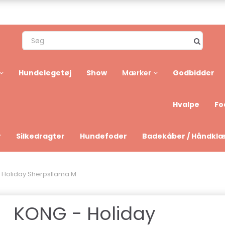
Hundelegetøj
Show
Godbidder
Mærker
Hvalpe
Fo
r
Silkedragter
Hundefoder
Badekåber / Håndkl
 Holiday Sherpsllama M
KONG - Holiday