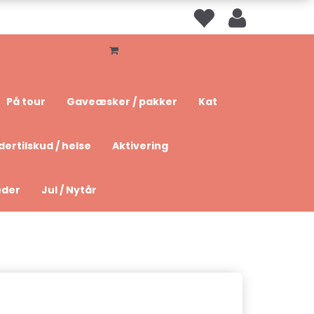
På tour
Gaveæsker / pakker
Kat
dertilskud / helse
Aktivering
æder
Jul / Nytår