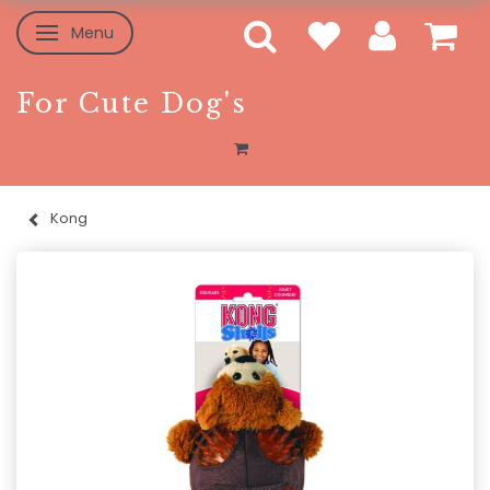
Menu
Skifte navigation
For Cute Dog's
Kong