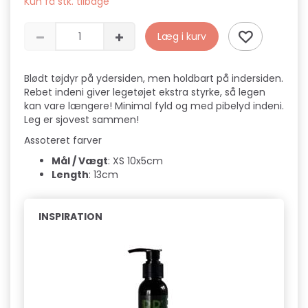
Kun få stk. tilbage
Læg i kurv
Blødt tøjdyr på ydersiden, men holdbart på indersiden.
Rebet indeni giver legetøjet ekstra styrke, så legen
kan vare længere! Minimal fyld og med pibelyd indeni.
Leg er sjovest sammen!
Assoteret farver
Mål / Vægt
: XS 10x5cm
Length
: 13cm
INSPIRATION