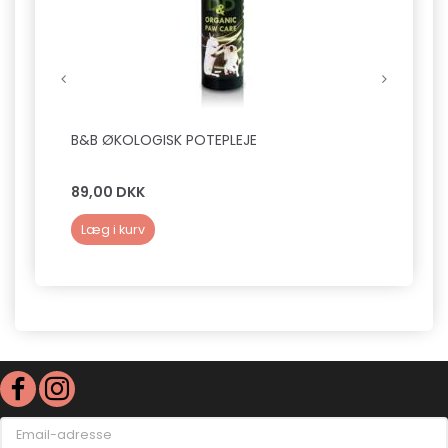
B&B ØKOLOGISK POTEPLEJE
B&B D
SILKE
89,00 DKK
149,0
Læg i kurv
Læg 
Email-
adresse