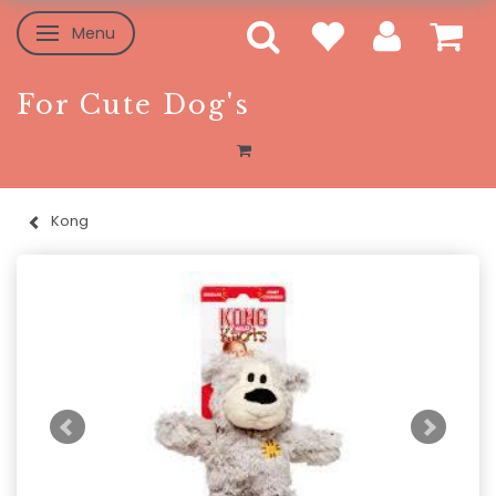
Menu
Skifte navigation
For Cute Dog's
Kong