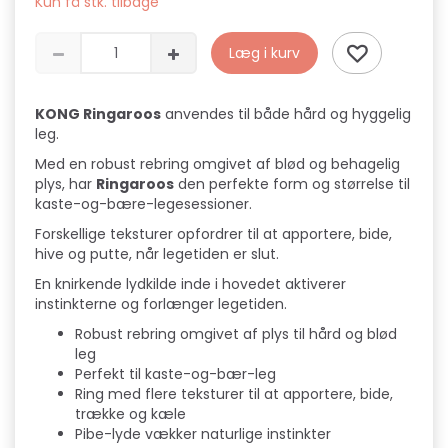
Kun få stk. tilbage
Læg i kurv
KONG Ringaroos
anvendes til både hård og hyggelig
leg.
Med en robust rebring omgivet af blød og behagelig
plys, har
Ringaroos
den perfekte form og størrelse til
kaste-og-bære-legesessioner.
Forskellige teksturer opfordrer til at apportere, bide,
hive og putte, når legetiden er slut.
En knirkende lydkilde inde i hovedet aktiverer
instinkterne og forlænger legetiden.
Robust rebring omgivet af plys til hård og blød
leg
Perfekt til kaste-og-bær-leg
Ring med flere teksturer til at apportere, bide,
trække og kæle
Pibe-lyde vækker naturlige instinkter