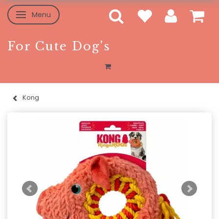
Menu
Skifte navigation
For Cute Dog's
Kong