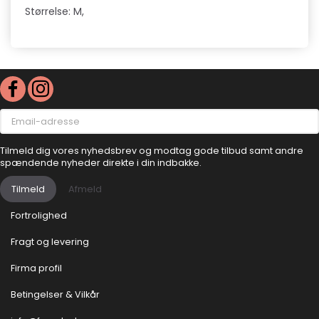
Størrelse: M,
Email-
adresse
Tilmeld dig vores nyhedsbrev og modtag gode tilbud samt andre
spændende nyheder direkte i din indbakke.
Tilmeld
Afmeld
Fortrolighed
Fragt og levering
Firma profil
Betingelser & Vilkår