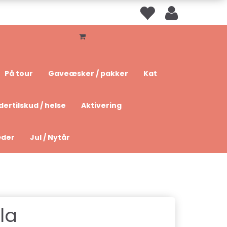
På tour
Gaveæsker / pakker
Kat
dertilskud / helse
Aktivering
æder
Jul / Nytår
la