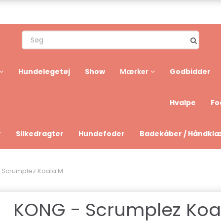
Hundelegetøj
Show
Godbidder
Mærker
Hvalpe
Fo
r
Silkedragter
Hundefoder
Badekåber / Håndkl
 Scrumplez Koala M
KONG - Scrumplez Koa