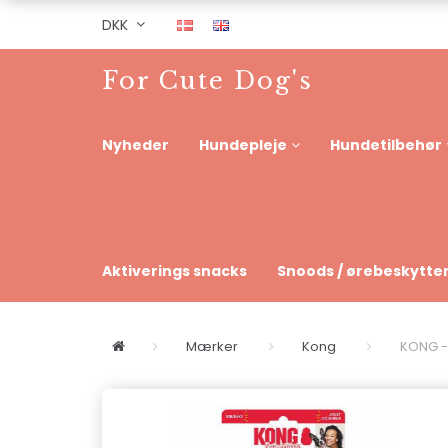
DKK
For Cute Dog's
Nyheder
Hundepleje
Hundetilbehør
Aktiverings snacks
Snoods / ørebeskytte
Mærker
Kong
KONG -