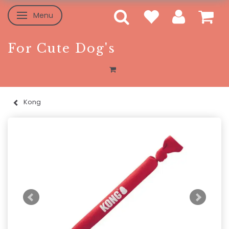
Menu
Skifte navigation
For Cute Dog's
Kong