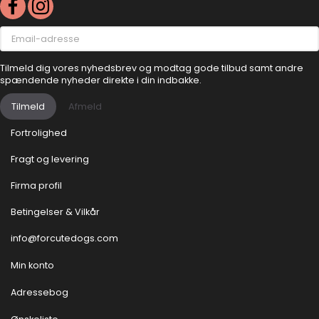
Email-
adresse
Tilmeld dig vores nyhedsbrev og modtag gode tilbud samt andre
spændende nyheder direkte i din indbakke.
Tilmeld
Afmeld
Fortrolighed
Fragt og levering
Firma profil
Betingelser & Vilkår
info@forcutedogs.com
Min konto
Adressebog