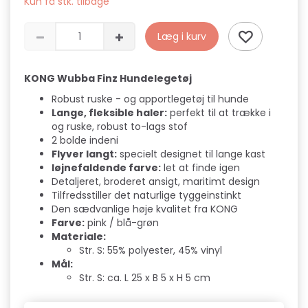
Kun få stk. tilbage
Læg i kurv
KONG Wubba Finz Hundelegetøj
Robust ruske - og apportlegetøj til hunde
Lange, fleksible haler:
perfekt til at trække i
og ruske, robust to-lags stof
2 bolde indeni
Flyver langt:
specielt designet til lange kast
Iøjnefaldende farve:
let at finde igen
Detaljeret, broderet ansigt, maritimt design
Tilfredsstiller det naturlige tyggeinstinkt
Den sædvanlige høje kvalitet fra KONG
Farve:
pink / blå-grøn
Materiale:
Str. S: 55% polyester, 45% vinyl
Mål:
Str. S: ca. L 25 x B 5 x H 5 cm