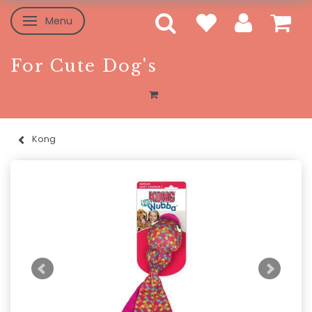
Menu
Skifte navigation
For Cute Dog's
Kong