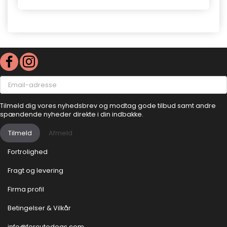
Email-
adresse
Tilmeld dig vores nyhedsbrev og modtag gode tilbud samt andre
spændende nyheder direkte i din indbakke.
Tilmeld
Afmeld
Fortrolighed
Fragt og levering
Firma profil
Betingelser & Vilkår
info@forcutedogs.com