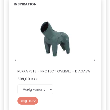
INSPIRATION
RUKKA PETS - PROTECT OVERALL - D.AGAVA
AFP -
599,00 DKK
69,0
Læg i kurv
Læg 