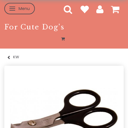
Menu
Skifte navigation
For Cute Dog's
KW