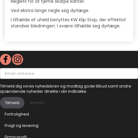
Neglefil for at fjerne skarpe kanter.
Ved ekstra lange negle søg dyrlæge.
I tilfælde af uheld benyttes KW Klip Stop, der effektivt
standser blødningen. I svære tilfælde søg dyrlæge.
Email-
adresse
Tilmeld dig vores nyhedsbrev og modtag gode tilbud samt andre
spændende nyheder direkte i din indbakke.
Tilmeld
Afmeld
Fortrolighed
Fragt og levering
Firma profil