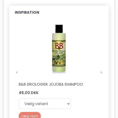
INSPIRATION
B&B ØKOLOGISK JOJOBA SHAMPOO
B&B 
49,00 DKK
49,0
Læg i kurv
Læg 