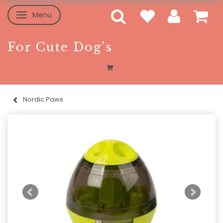
Menu
Skifte navigation
For Cute Dog's
Nordic Paws