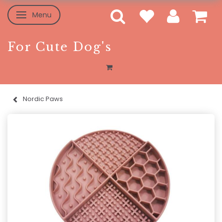
Menu
Skifte navigation
For Cute Dog's
Nordic Paws