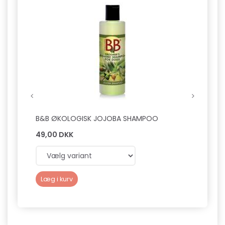
B&B ØKOLOGISK JOJOBA SHAMPOO
B&B 
49,00 DKK
49,0
Læg i kurv
Læg 