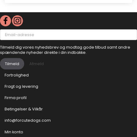
Email-
adresse
Tilmeld dig vores nyhedsbrev og modtag gode tilbud samt andre
spændende nyheder direkte i din indbakke.
Tilmeld
Afmeld
Fortrolighed
Fragt og levering
Firma profil
Betingelser & Vilkår
info@forcutedogs.com
Min konto