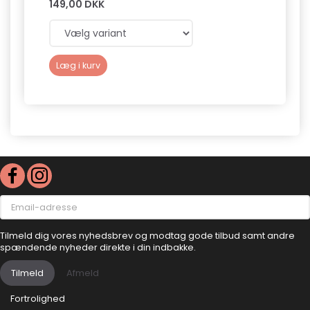
149,00 DKK
149,0
Læg i kurv
Læg 
Email-
adresse
Tilmeld dig vores nyhedsbrev og modtag gode tilbud samt andre
spændende nyheder direkte i din indbakke.
Tilmeld
Afmeld
Fortrolighed