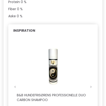
Protein 0 %
Fiber 0 %
Aske 0 %
INSPIRATION
B&B HUNDEFRISØRENS PROFESSIONELLE DUO
B&B H
CARBON SHAMPOO
FUGT