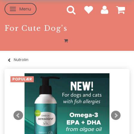
Menu
Skifte navigation
For Cute Dog's
Nutrolin
POPULÆR