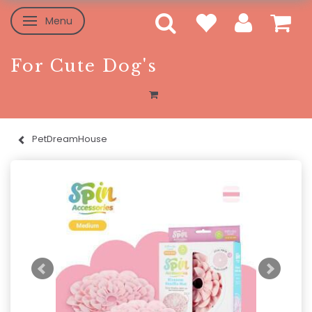
Menu
Skifte navigation
For Cute Dog's
PetDreamHouse