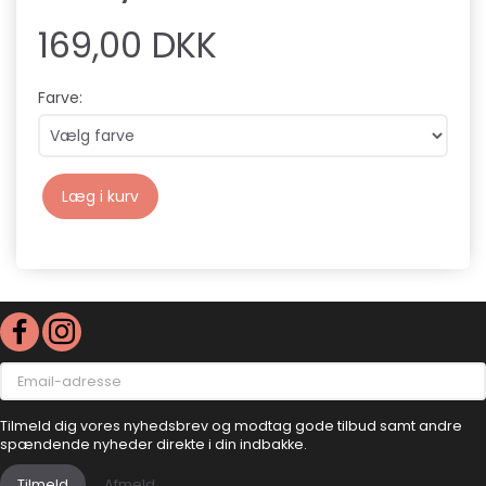
169,00 DKK
Farve:
Læg i kurv
Email-
adresse
Tilmeld dig vores nyhedsbrev og modtag gode tilbud samt andre
spændende nyheder direkte i din indbakke.
Tilmeld
Afmeld