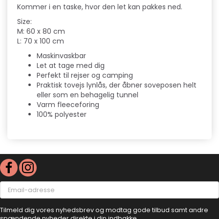
Kommer i en taske, hvor den let kan pakkes ned.
Size:
M: 60 x 80 cm
L: 70 x 100 cm
Maskinvaskbar
Let at tage med dig
Perfekt til rejser og camping
Praktisk tovejs lynlås, der åbner soveposen helt
eller som en behagelig tunnel
Varm fleeceforing
100% polyester
Email-
adresse
Tilmeld dig vores nyhedsbrev og modtag gode tilbud samt andre
spændende nyheder direkte i din indbakke.