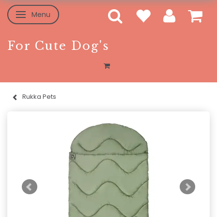
Menu
Skifte navigation
For Cute Dog's
Rukka Pets