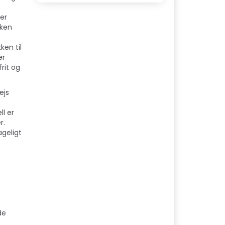
er
kken
ken til
er
rit og
ejs
l er
r.
ageligt
de