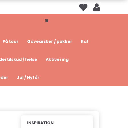
På tour
Gaveæsker / pakker
Kat
dertilskud / helse
Aktivering
æder
Jul / Nytår
INSPIRATION