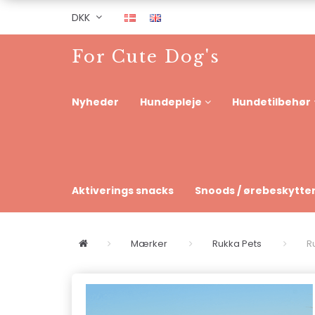
DKK
For Cute Dog's
Nyheder
Hundepleje
Hundetilbehør
Aktiverings snacks
Snoods / ørebeskytte
Mærker
Rukka Pets
R