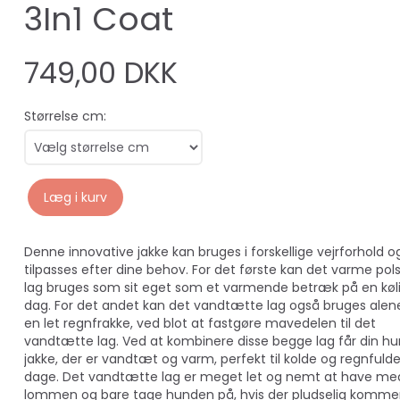
3In1 Coat
749,00 DKK
Størrelse cm:
Læg i kurv
Denne innovative jakke kan bruges i forskellige vejrforhold o
tilpasses efter dine behov. For det første kan det varme pol
lag bruges som sit eget som et varmende betræk på en køl
dag. For det andet kan det vandtætte lag også bruges ale
en let regnfrakke, ved blot at fastgøre mavedelen til det
vandtætte lag. Ved at kombinere disse begge lag får din h
jakke, der er vandtæt og varm, perfekt til kolde og regnfuld
dage. Det vandtætte lag er meget let og nemt at have med
lommen og bare tage hunden på, hvis der pludselig kommer