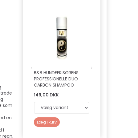
Populær
B&B HUNDEFRISØRENS
B&B LEAVE-IN SPRA
PROFESSIONELLE DUO
VITAMIN PELSKUR
CARBON SHAMPOO
g
strede
149,00 DKK
149,00 DKK
ig
ne som
und en
Læg i kurv
Læg i kurv
e
 i
 regn.