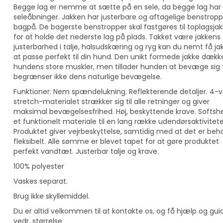
Begge lag er nemme at sætte på en sele, da begge lag har
seleåbninger. Jakken har justerbare og aftagelige benstropp
bagpå. De bagerste benstropper skal fastgøres til toplagsja
for at holde det nederste lag på plads. Takket være jakkens
justerbarhed i talje, halsudskæring og ryg kan du nemt få jak
at passe perfekt til din hund. Den unikt formede jakke dækk
hundens store muskler, men tillader hunden at bevæge sig f
begrænser ikke dens naturlige bevægelse.
Funktioner: Nem spændelukning. Reflekterende detaljer. 4-v
stretch-materialet strækker sig til alle retninger og giver
maksimal bevægelsesfrihed. Høj, beskyttende krave. Softshel
et funktionelt materiale til en lang række udendørsaktivitete
Produktet giver vejrbeskyttelse, samtidig med at det er beh
fleksibelt. Alle sømme er blevet tapet for at gøre produktet
perfekt vandtæt. Justerbar talje og krave.
100% polyester
Vaskes separat.
Brug ikke skyllemiddel.
Du er altid velkommen til at kontakte os, og få hjælp og gui
vedr. størrelse