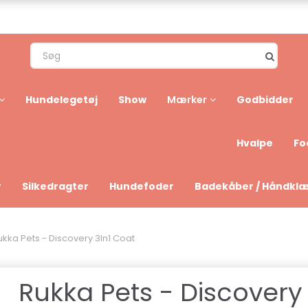
Hundelegetøj
Show
Godbidder
Mærker
Hvalpe
Fo
r
Silkedragter
Hundefoder
Badekåber / Håndkl
ukka Pets - Discovery 3In1 Coat
Rukka Pets - Discovery