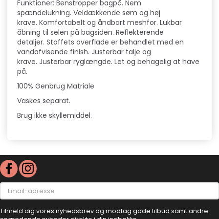
Funktioner: Benstropper bagpå. Nem
spændelukning. Veldækkende søm og høj
krave. Komfortabelt og åndbart meshfor. Lukbar
åbning til selen på bagsiden. Reflekterende
detaljer. Stoffets overflade er behandlet med en
vandafvisende finish. Justerbar talje og
krave. Justerbar ryglængde. Let og behagelig at have
på.
100% Genbrug Matriale
Vaskes separat.
Brug ikke skyllemiddel.
Email-
adresse
Tilmeld dig vores nyhedsbrev og modtag gode tilbud samt andre