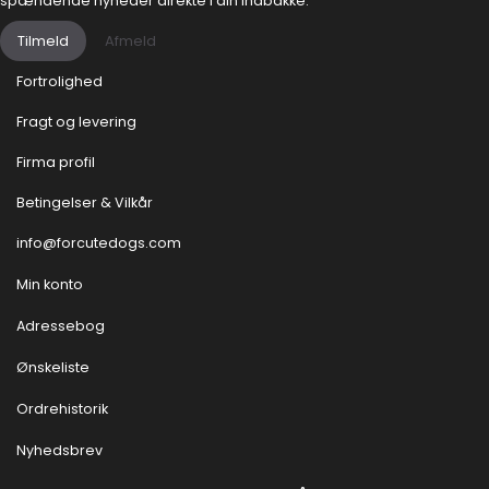
spændende nyheder direkte i din indbakke.
Tilmeld
Afmeld
Fortrolighed
Fragt og levering
Firma profil
Betingelser & Vilkår
info@forcutedogs.com
Min konto
Adressebog
Ønskeliste
Ordrehistorik
Nyhedsbrev