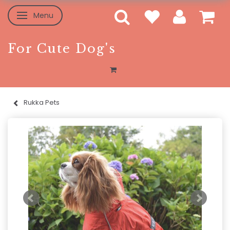
Menu
Skifte navigation
For Cute Dog's
Rukka Pets