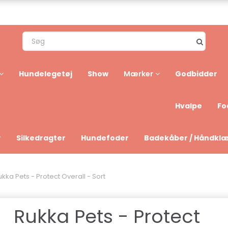
Hundelegetøj
Show
Godbidder
Mærker
Hvalpe
Fo
r
Silkedragter
Hundefoder
Badekåber / Håndkl
ukka Pets - Protect Overall - Sort
Rukka Pets - Protect