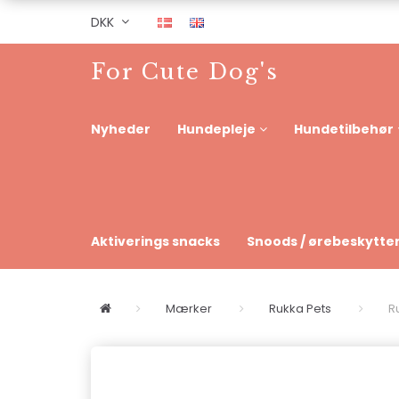
DKK
For Cute Dog's
Nyheder
Hundepleje
Hundetilbehør
Aktiverings snacks
Snoods / ørebeskytte
Mærker
Rukka Pets
R