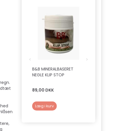
B&B MINERALBASERET
FICCARO CHICKEN 
NEGLE KLIP STOP
regn.
ndtæt
89,00 DKK
39,00 DKK
ghed
Læg i kurv
Læg i kurv
ynlåsen
tere,
og