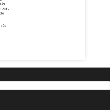
dste
erbart
nde
nlås
e