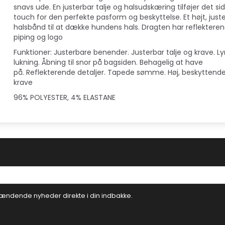
snavs ude. En justerbar talje og halsudskæring tilføjer det si
touch for den perfekte pasform og beskyttelse. Et højt, just
halsbånd til at dække hundens hals. Dragten har reflektere
piping og logo
Funktioner: Justerbare benender. Justerbar talje og krave. Ly
lukning. Åbning til snor på bagsiden. Behagelig at have
på. Reflekterende detaljer. Tapede sømme. Høj, beskyttend
krave
96% POLYESTER, 4% ELASTANE
ændende nyheder direkte i din indbakke.