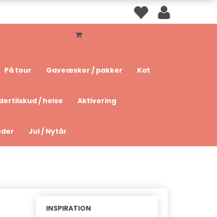
På tour
Gaveæsker / pakker
Kat
dertilskud / helse
Aktivering
æder
Jul / Nytår
INSPIRATION