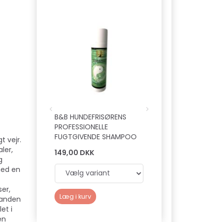
B&B HUNDEFRISØRENS
KONG QUEST STAR
PROFESSIONELLE
MIX S
FUGTGIVENDE SHAMPOO
t vejr.
ler,
149,00 DKK
59,00 DKK
g
med en
er,
Læg i kurv
Læg i kurv
tanden
et i
en