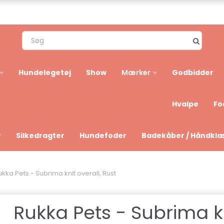
Hundelegetøj
Show
Godbidder
Mærker
Hvalpe
Fo
r
Silkedragter
Hundefoder
Badekåber / Håndkl
ukka Pets - Subrima knit overall, Rust
Rukka Pets - Subrima k