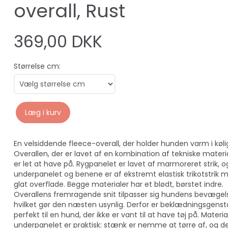
overall, Rust
369,00 DKK
Størrelse cm:
Læg i kurv
En velsiddende fleece-overall, der holder hunden varm i kølig
Overallen, der er lavet af en kombination af tekniske materia
er let at have på. Rygpanelet er lavet af marmoreret strik, o
underpanelet og benene er af ekstremt elastisk trikotstrik 
glat overflade. Begge materialer har et blødt, børstet indre.
Overallens fremragende snit tilpasser sig hundens bevægels
hvilket gør den næsten usynlig. Derfor er beklædningsgens
perfekt til en hund, der ikke er vant til at have tøj på. Material
underpanelet er praktisk: stænk er nemme at tørre af, og d