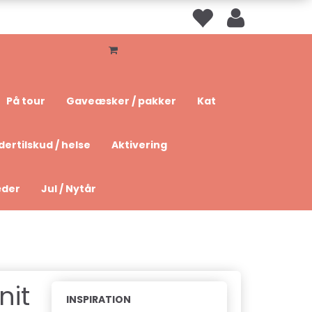
På tour
Gaveæsker / pakker
Kat
dertilskud / helse
Aktivering
æder
Jul / Nytår
nit
INSPIRATION