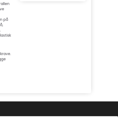
rallen
ave
en på
å,
,
lastisk
 krave.
egge