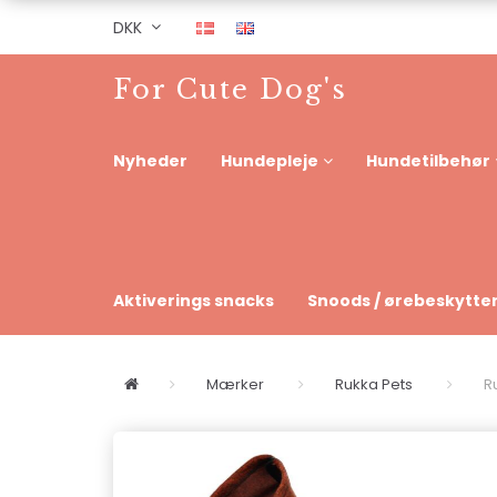
DKK
For Cute Dog's
Nyheder
Hundepleje
Hundetilbehør
Aktiverings snacks
Snoods / ørebeskytte
Mærker
Rukka Pets
R