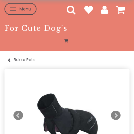
Menu
Skifte navigation
For Cute Dog's
Rukka Pets