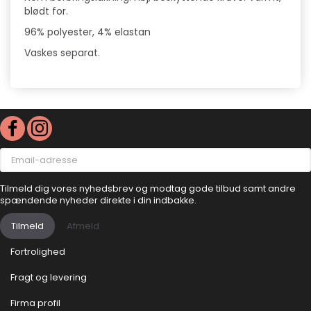
blødt for.
96% polyester, 4% elastan
Vaskes separat.
Email-
adresse
Tilmeld dig vores nyhedsbrev og modtag gode tilbud samt andre
spændende nyheder direkte i din indbakke.
Tilmeld
Afmeld
Fortrolighed
Fragt og levering
Firma profil