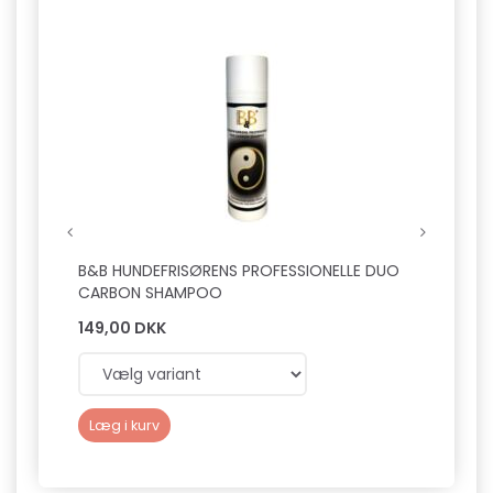
B&B HUNDEFRISØRENS PROFESSIONELLE DUO
B&B Ø
CARBON SHAMPOO
149,00 DKK
89,0
Læg i kurv
Læg 