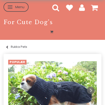
Menu
Skifte navigation
For Cute Dog's
Rukka Pets
POPULÆR