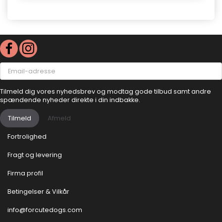
Email-
adresse
Tilmeld dig vores nyhedsbrev og modtag gode tilbud samt andre
spændende nyheder direkte i din indbakke.
Tilmeld
Afmeld
Fortrolighed
Fragt og levering
Firma profil
Betingelser & Vilkår
info@forcutedogs.com