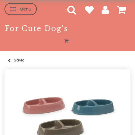
Menu
Skifte navigation
For Cute Dog's
Savic