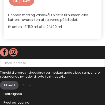
Læg i kurv
Dobbelt mad og vandskål i plastik til hunden eller
katten. Leveres i en af farverne på billedet.
Er enten i 2*150 ml eller 2*400 ml
Email-
adresse
Tilmeld dig vores nyhedsbrev og modtag gode tilbud samt andre
spændende nyheder direkte i din indbakke.
Tilmeld
Afmeld
Fortrolighed
Fragt og levering