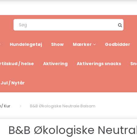
Hundelegetøj
Show
Mærker
Godbidder
tilskud / helse
Aktivering
Aktiverings snacks
Sn
Jul / Nytår
/ Kur
B&B Økologiske Neutrale Balsam
B&B Økologiske Neutra