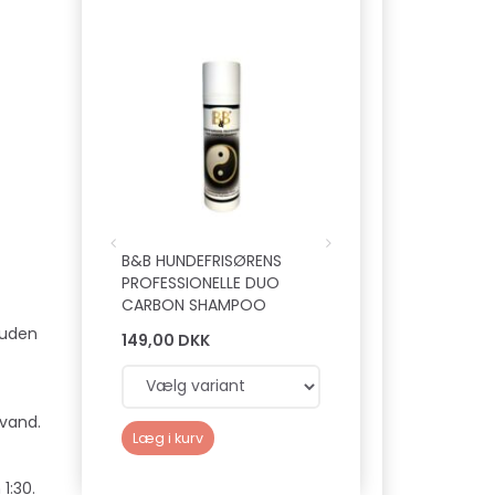
B&B HUNDEFRISØRENS
B&B ØKOLOGISK
PROFESSIONELLE DUO
POTEPLEJE
CARBON SHAMPOO
 uden
149,00 DKK
89,00 DKK
 vand.
Læg i kurv
Læg i kurv
1:30.