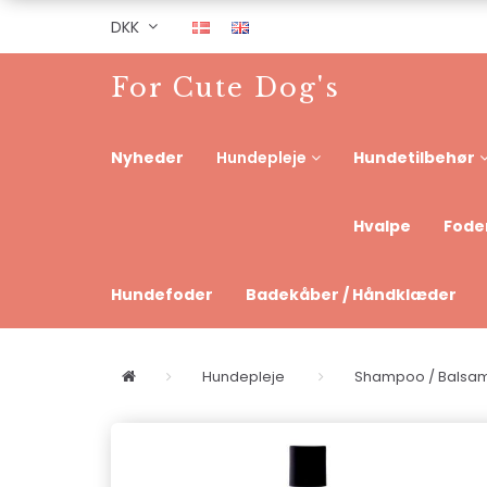
DKK
For Cute Dog's
Nyheder
Hundetilbehør
Hundepleje
Hvalpe
Foder
Hundefoder
Badekåber / Håndklæder
Hundepleje
Shampoo / Balsam