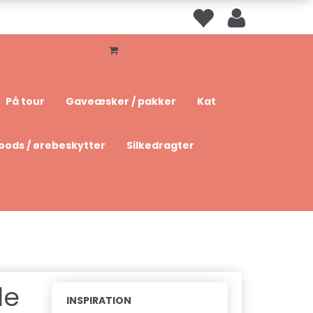
På tour
Gaveæsker / pakker
Kat
oods / ørebeskytter
Silkedragter
le
INSPIRATION