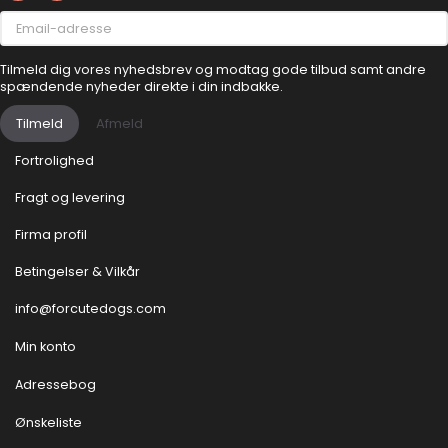
Email-
adresse
Tilmeld dig vores nyhedsbrev og modtag gode tilbud samt andre
spændende nyheder direkte i din indbakke.
Tilmeld
Afmeld
Fortrolighed
Fragt og levering
Firma profil
Betingelser & Vilkår
info@forcutedogs.com
Min konto
Adressebog
Ønskeliste