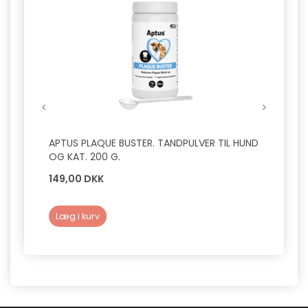
APTUS PLAQUE BUSTER. TANDPULVER TIL HUND
GLAND
OG KAT. 200 G.
TØMNI
149,00 DKK
229,
Læg i kurv
Se p