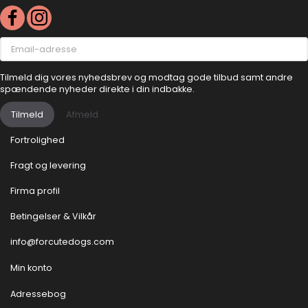
Email-
adresse
Tilmeld dig vores nyhedsbrev og modtag gode tilbud samt andre
spændende nyheder direkte i din indbakke.
Tilmeld
Afmeld
Fortrolighed
Fragt og levering
Firma profil
Betingelser & Vilkår
info@forcutedogs.com
Min konto
Adressebog