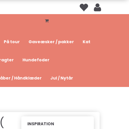
På tour
Gaveæsker / pakker
Kat
ragter
Hundefoder
åber / Håndklæder
Jul / Nytår
(
INSPIRATION