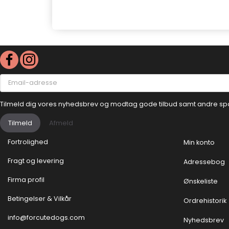
Email-
adresse
Tilmeld dig vores nyhedsbrev og modtag gode tilbud samt andre sp
Tilmeld
Afmeld
Fortrolighed
Min konto
Fragt og levering
Adressebog
Firma profil
Ønskeliste
Betingelser & Vilkår
Ordrehistorik
info@forcutedogs.com
Nyhedsbrev