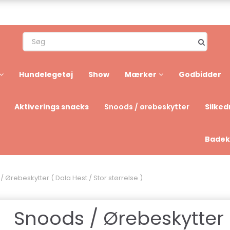
Hundelegetøj
Show
Mærker
Godbidder
Aktiverings snacks
Silked
Snoods / ørebeskytter
Badek
 Ørebeskytter ( Dala Hest / Stor størrelse )
Snoods / Ørebeskytter 