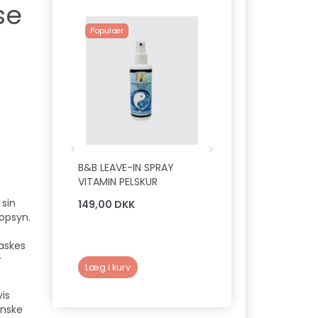
se
Populær
B&B LEAVE-IN SPRAY
B&B FILT LØSNING
VITAMIN PELSKUR
 sin
149,00 DKK
149,00 DKK
 opsyn.
Vaskes
r
Læg i kurv
Læg i kurv
vis
ønske