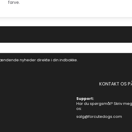
farve.
ændende nyheder direkte i din indbakke.
KONTAKT OS P
Support:
Har du spørgsmål? Skriv mege
os:
salg@forcutedogs.com