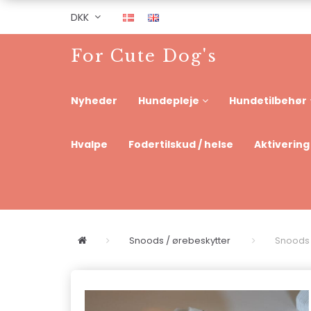
DKK
For Cute Dog's
Nyheder
Hundepleje
Hundetilbehør
Hvalpe
Fodertilskud / helse
Aktivering
Snoods / ørebeskytter
Snoods /