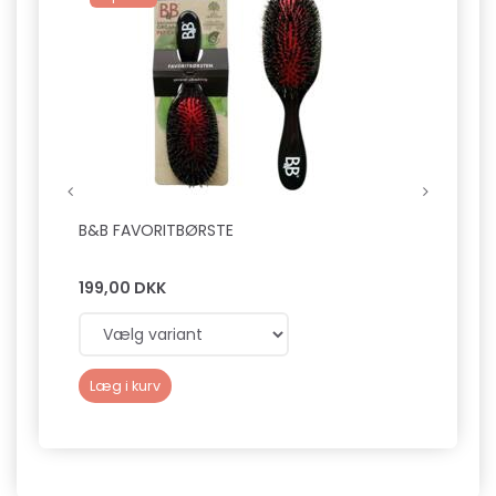
B&B FAVORITBØRSTE
SNOOD
M/FR
199,00 DKK
50,0
Læg i kurv
Se p