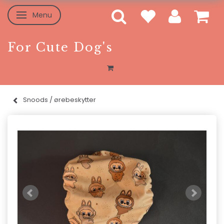
Menu
Skifte navigation
For Cute Dog's
Snoods / ørebeskytter