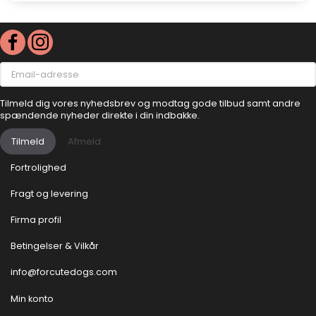
Email-
adresse
Tilmeld dig vores nyhedsbrev og modtag gode tilbud samt andre
spændende nyheder direkte i din indbakke.
Tilmeld
Afmeld
Fortrolighed
Fragt og levering
Firma profil
Betingelser & Vilkår
info@forcutedogs.com
Min konto