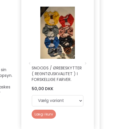
SNOODS / ØREBESKYTTER
SNOODS / ØREBES
 sin
( REGNTØJSKVALITET ) I
( SMØLF )
 opsyn.
FORSKELLIGE FARVER.
Vaskes
50,00 DKK
50,00 DKK
r
Læg i kurv
Læg i kurv