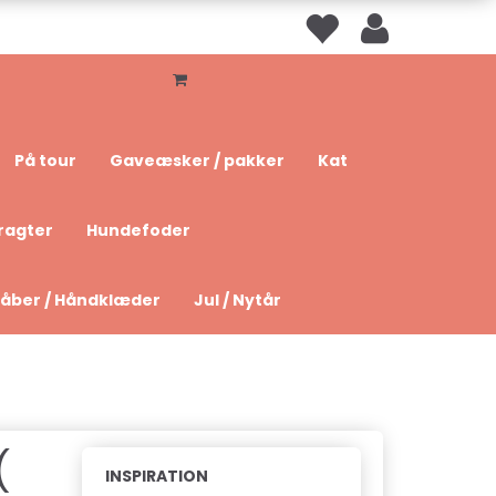
På tour
Gaveæsker / pakker
Kat
ragter
Hundefoder
åber / Håndklæder
Jul / Nytår
(
INSPIRATION