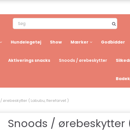
Hundelegetøj
Show
Mærker
Godbidder
Aktiverings snacks
Silked
Snoods / ørebeskytter
Badek
 ørebeskytter ( Labubu, flerefarvet )
Snoods / ørebeskytter 