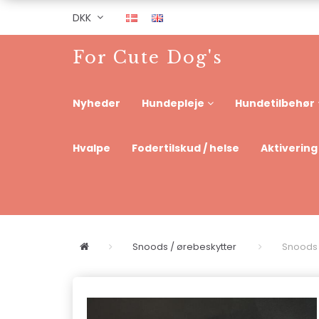
DKK
For Cute Dog's
Nyheder
Hundepleje
Hundetilbehør
Hvalpe
Fodertilskud / helse
Aktivering
Snoods / ørebeskytter
Snoods /