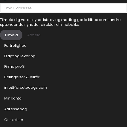
Email-
adresse
Tilmeld dig vores nyhedsbrev og modtag gode tilbud samt andre
spændende nyheder direkte i din indbakke.
Tilmeld
Afmeld
Fortrolighed
Fragt og levering
Firma profil
Betingelser & Vilkår
info@forcutedogs.com
Min konto
Adressebog
Ønskeliste