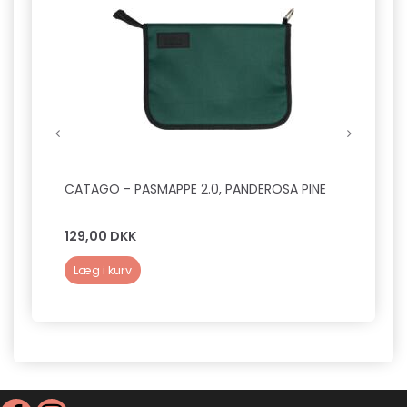
CATAGO - PASMAPPE 2.0, PANDEROSA PINE
SNOOD
HVALP
129,00 DKK
50,0
Læg i kurv
Læg 