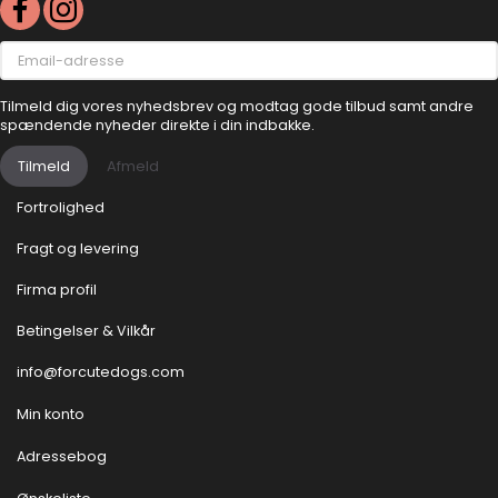
Email-
adresse
Tilmeld dig vores nyhedsbrev og modtag gode tilbud samt andre
spændende nyheder direkte i din indbakke.
Tilmeld
Afmeld
Fortrolighed
Fragt og levering
Firma profil
Betingelser & Vilkår
info@forcutedogs.com
Min konto
Adressebog