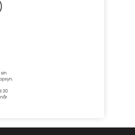
)
 sin
 opsyn.
d 30
 når