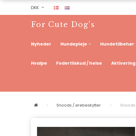
DKK
For Cute Dog's
Nyheder
Hundepleje
Hundetilbehør
Hvalpe
Fodertilskud / helse
Aktivering
Snoods / ørebeskytter
Snoods 