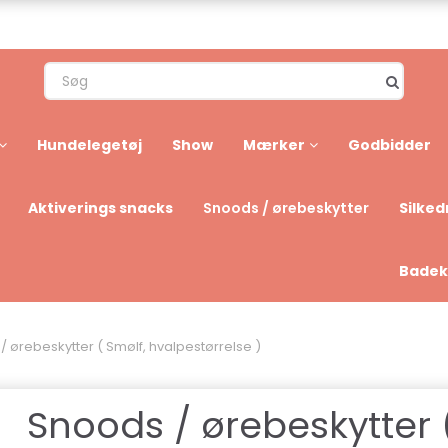
Hundelegetøj
Show
Mærker
Godbidder
Aktiverings snacks
Silked
Snoods / ørebeskytter
Badek
/ ørebeskytter ( Smølf, hvalpestørrelse )
Snoods / ørebeskytter 