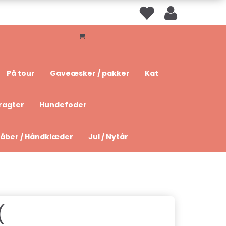
På tour
Gaveæsker / pakker
Kat
ragter
Hundefoder
åber / Håndklæder
Jul / Nytår
(