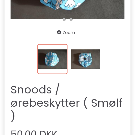
Zoom
Snoods /
ørebeskytter ( Smølf
)
50,00 DKK