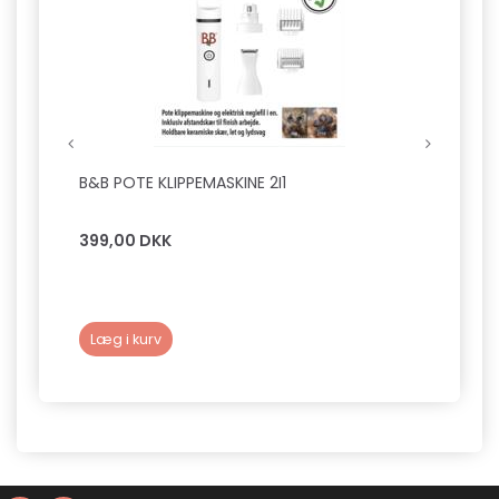
B&B POTE KLIPPEMASKINE 2I1
SNOOD
REGNT
399,00 DKK
50,0
Læg i kurv
Læg 