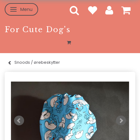
Menu
Skifte navigation
For Cute Dog's
Snoods / ørebeskytter