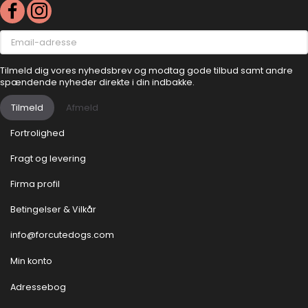
Email-
adresse
Tilmeld dig vores nyhedsbrev og modtag gode tilbud samt andre
spændende nyheder direkte i din indbakke.
Tilmeld
Afmeld
Fortrolighed
Fragt og levering
Firma profil
Betingelser & Vilkår
info@forcutedogs.com
Min konto
Adressebog