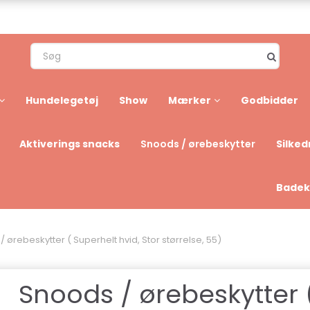
Hundelegetøj
Show
Mærker
Godbidder
Aktiverings snacks
Silked
Snoods / ørebeskytter
Badek
 ørebeskytter ( Superhelt hvid, Stor størrelse, 55)
Snoods / ørebeskytter 