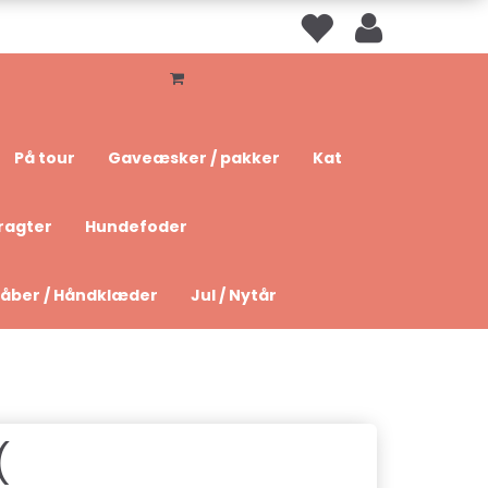
På tour
Gaveæsker / pakker
Kat
ragter
Hundefoder
åber / Håndklæder
Jul / Nytår
(