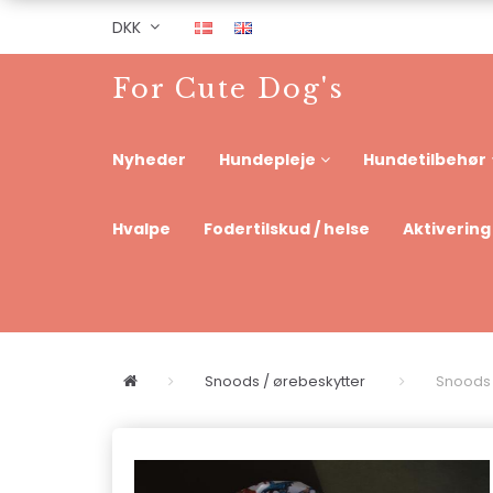
DKK
For Cute Dog's
Nyheder
Hundepleje
Hundetilbehør
Hvalpe
Fodertilskud / helse
Aktivering
Snoods / ørebeskytter
Snoods /