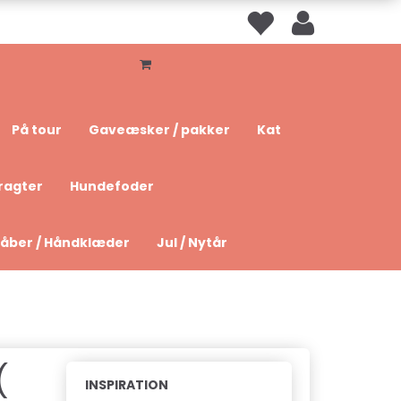
På tour
Gaveæsker / pakker
Kat
ragter
Hundefoder
åber / Håndklæder
Jul / Nytår
(
INSPIRATION