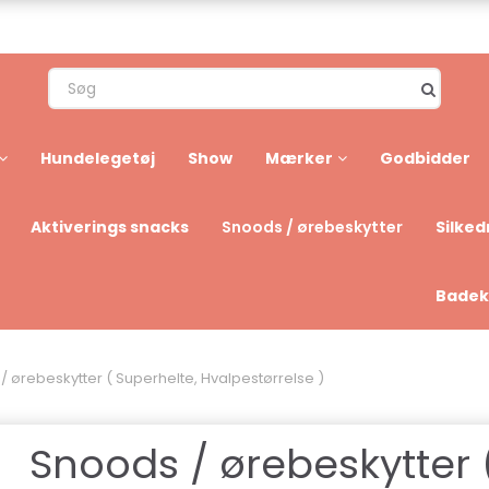
Hundelegetøj
Show
Mærker
Godbidder
Aktiverings snacks
Silked
Snoods / ørebeskytter
Badek
/ ørebeskytter ( Superhelte, Hvalpestørrelse )
Snoods / ørebeskytter 