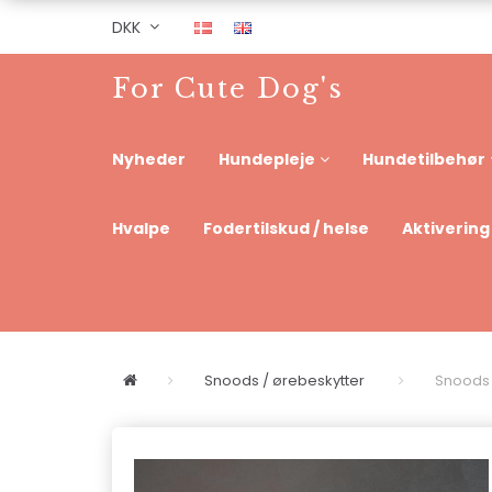
DKK
For Cute Dog's
Nyheder
Hundepleje
Hundetilbehør
Hvalpe
Fodertilskud / helse
Aktivering
Snoods / ørebeskytter
Snoods 