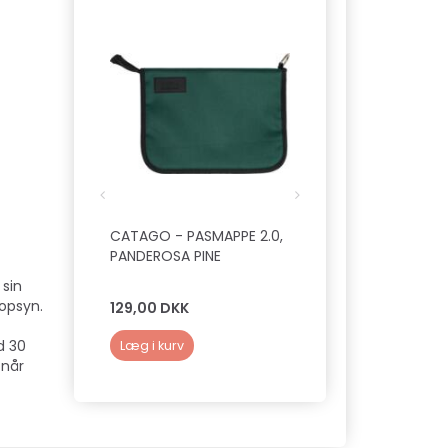
CATAGO - PASMAPPE 2.0,
SNOODS / ØREBES
PANDEROSA PINE
( STAR WARS, STO
STØRRELSE 53 )
 sin
 opsyn.
129,00 DKK
50,00 DKK
d 30
Læg i kurv
Læg i kurv
 når