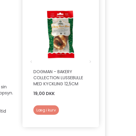
DOGMAN - BAKERY
SNOODS / ØREBES
COLLECTION LUSSEBULLE
( ORANGE BLADE /
MED KYCKLING 12,5CM
STØRRELSE )
 sin
 opsyn.
19,00 DKK
50,00 DKK
Læg i kurv
Læg i kurv
tid