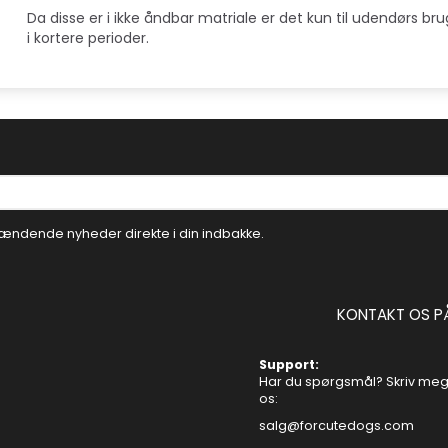
Da disse er i ikke åndbar matriale er det kun til udendørs brug
i kortere perioder.
ændende nyheder direkte i din indbakke.
KONTAKT OS P
Support:
Har du spørgsmål? Skriv mege
os:
salg@forcutedogs.com