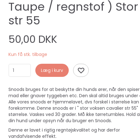
Taupe / regnstof ) Stor
str 55
50,00 DKK
Kun få stk. tilbage
Læg i kurv
Snoods bruges for at beskytte din hunds ører, når den spiser
mad eller gnaver tyggeben etc. Den skal altid bruges under
Alle vores snoods er hjemmelavet, dvs forskel i størrelse kan
forekomme. Denne snoods er i " stor voksen cavalier str 55"
størrelse. Vaskes ved 30 grader. Må ikke tørretumbles. Hold al
din hund under opsyn når du bruger en Snoods.
Denne er lavet i rigtig regntøjskvalitet og har derfor
vandafvisende effekt.