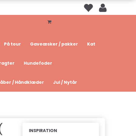
På tour
Gaveæsker / pakker
Kat
ragter
Hundefoder
åber / Håndklæder
Jul / Nytår
(
INSPIRATION