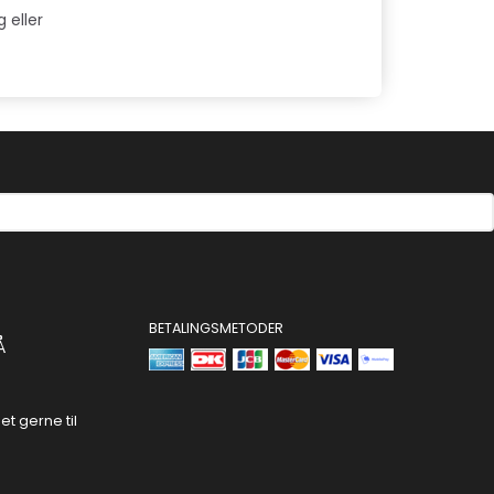
 eller
BETALINGSMETODER
Å
t gerne til