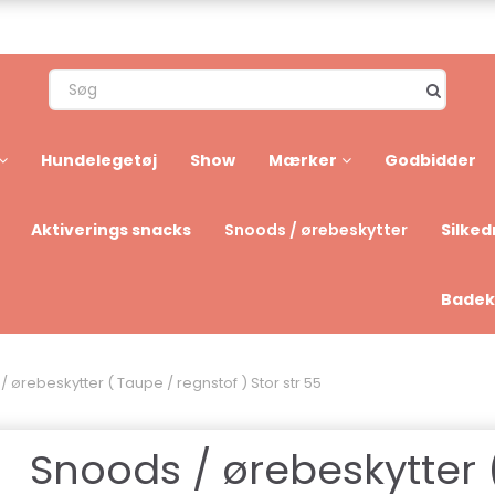
Hundelegetøj
Show
Mærker
Godbidder
Aktiverings snacks
Silked
Snoods / ørebeskytter
Badek
 ørebeskytter ( Taupe / regnstof ) Stor str 55
Snoods / ørebeskytter 