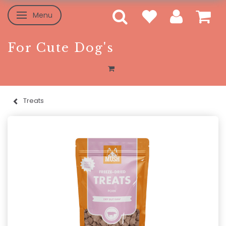
Menu
Skifte navigation
For Cute Dog's
Treats