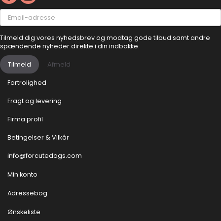
Email-
adresse
Tilmeld dig vores nyhedsbrev og modtag gode tilbud samt andre
spændende nyheder direkte i din indbakke.
Tilmeld
Afmeld
Fortrolighed
Fragt og levering
Firma profil
Betingelser & Vilkår
info@forcutedogs.com
Min konto
Adressebog
Ønskeliste