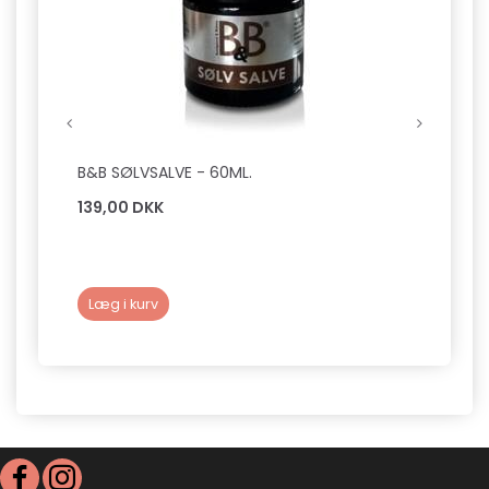
B&B SØLVSALVE - 60ML.
B&B S
139,00 DKK
109,0
Læg i kurv
Læg 