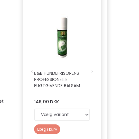
B&B HUNDEFRISØRENS
B&B ØKOLOGISK
PROFESSIONELLE
POTEPLEJE
FUGTGIVENDE BALSAM
et
149,00 DKK
89,00 DKK
Læg i kurv
Læg i kurv