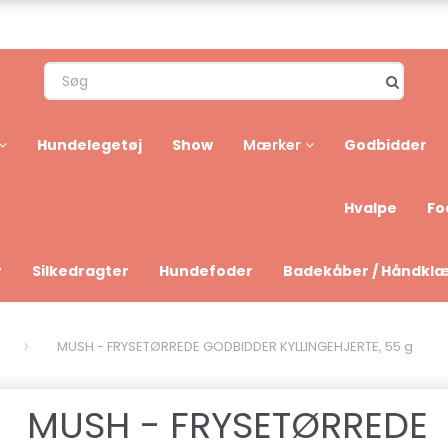
Hundelegetøj
Show
Godbidder
Mærker
Hvalpe
Fo
r
Silkedragter
Hundefoder
Badekåber / Håndkl
MUSH - FRYSETØRREDE GODBIDDER KYLLINGEHJERTE, 55 g
MUSH - FRYSETØRREDE