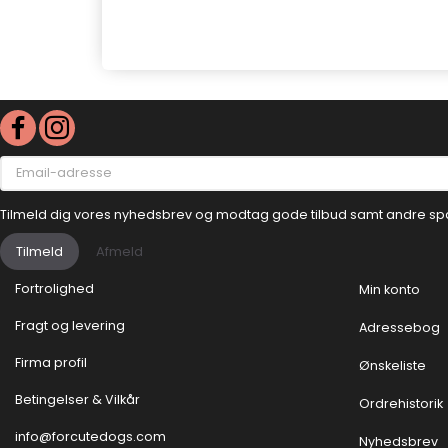
Email-
adresse
Tilmeld dig vores nyhedsbrev og modtag gode tilbud samt andre sp
Tilmeld
Afmeld
Fortrolighed
Min konto
Fragt og levering
Adressebog
Firma profil
Ønskeliste
Betingelser & Vilkår
Ordrehistorik
info@forcutedogs.com
Nyhedsbrev