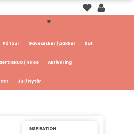
På tour
Gaveæsker / pakker
Kat
dertilskud / helse
Aktivering
æder
Jul / Nytår
INSPIRATION