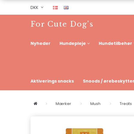
DKK
For Cute Dog's
Nyheder
Hundepleje
Hundetilbehør
Aktiverings snacks
Snoods / ørebeskytte
Mærker
Mush
Treats