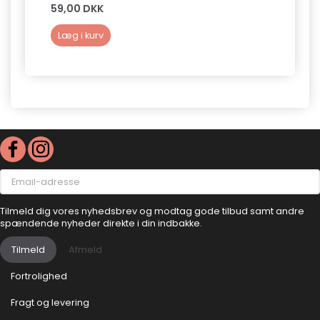
59,00 DKK
50,0
Læg i kurv
Læg 
Email-
adresse
Tilmeld dig vores nyhedsbrev og modtag gode tilbud samt andre
spændende nyheder direkte i din indbakke.
Tilmeld
Afmeld
Fortrolighed
Fragt og levering