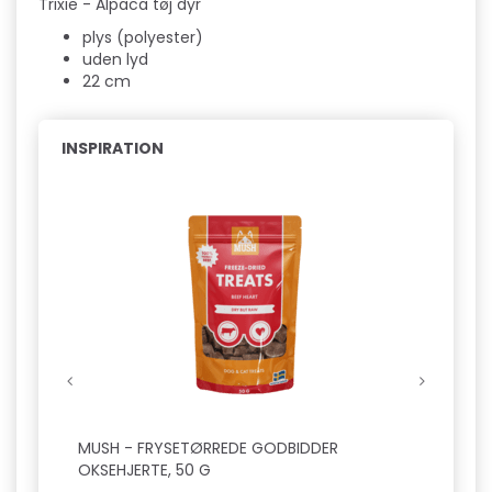
Trixie - Alpaca tøj dyr
plys (polyester)
uden lyd
22 cm
INSPIRATION
MUSH - FRYSETØRREDE GODBIDDER
SNOOD
OKSEHJERTE, 50 G
HVALP