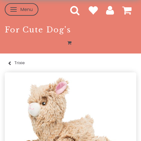
Menu
Skifte navigation
For Cute Dog's
Trixie