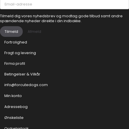
Email-
adresse
Tilmeld dig vores nyhedsbrev og modtag gode tilbud samt andre
spændende nyheder direkte i din indbakke.
Tilmeld
Afmeld
Fortrolighed
Fragt og levering
Firma profil
Betingelser & Vilkår
info@forcutedogs.com
Min konto
Adressebog
Ønskeliste
Ordrehistorik