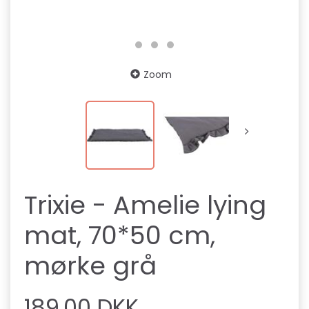
Zoom
Trixie - Amelie lying
mat, 70*50 cm,
mørke grå
189,00 DKK