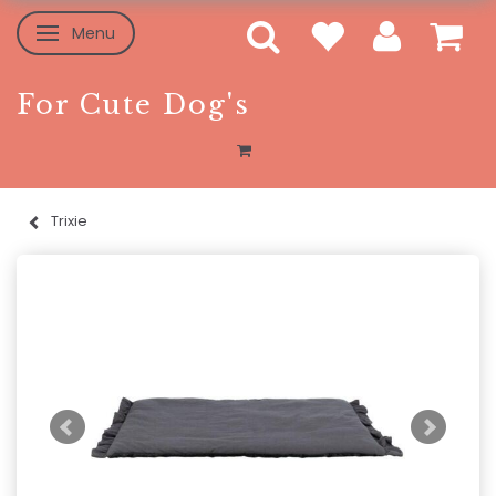
Menu
Skifte navigation
For Cute Dog's
Trixie