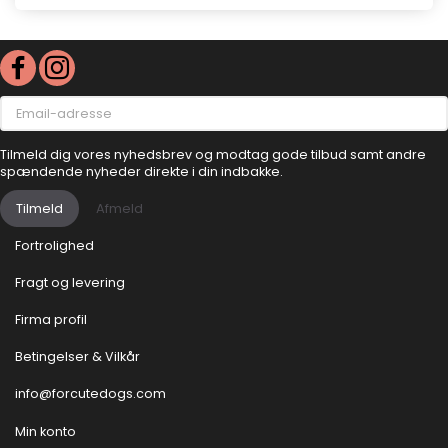
Email-
adresse
Tilmeld dig vores nyhedsbrev og modtag gode tilbud samt andre
spændende nyheder direkte i din indbakke.
Tilmeld
Afmeld
Fortrolighed
Fragt og levering
Firma profil
Betingelser & Vilkår
info@forcutedogs.com
Min konto