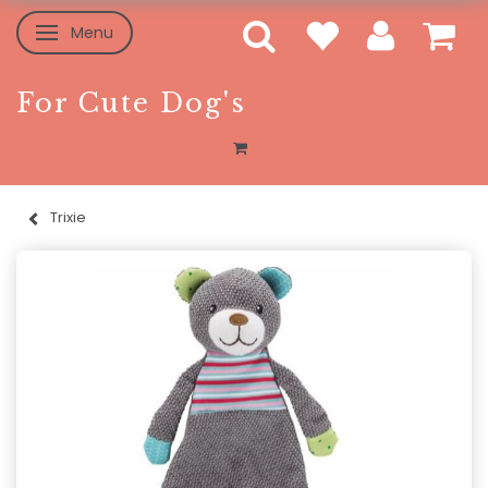
Menu
Skifte navigation
For Cute Dog's
Trixie