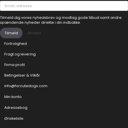
Email-
adresse
Tilmeld dig vores nyhedsbrev og modtag gode tilbud samt andre
spændende nyheder direkte i din indbakke.
Tilmeld
Afmeld
Fortrolighed
Fragt og levering
Firma profil
Betingelser & Vilkår
info@forcutedogs.com
Min konto
Adressebog
Ønskeliste