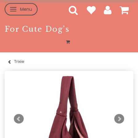
Menu
Skifte navigation
For Cute Dog's
Trixie