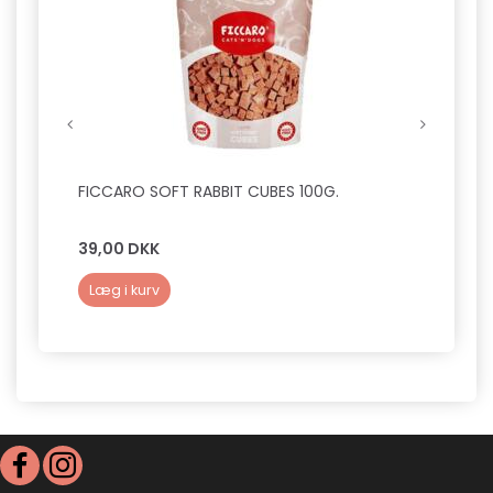
FICCARO SOFT RABBIT CUBES 100G.
DOGM
39,00 DKK
29,0
Læg i kurv
Læg 