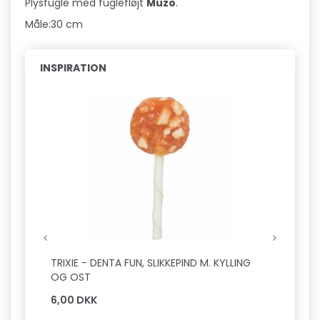
Plysfugle med fuglefløjt
Muzo
.
Måle:
30 cm
INSPIRATION
TRIXIE - DENTA FUN, SLIKKEPIND M. KYLLING
TRIXI
OG OST
6,00 DKK
119,0