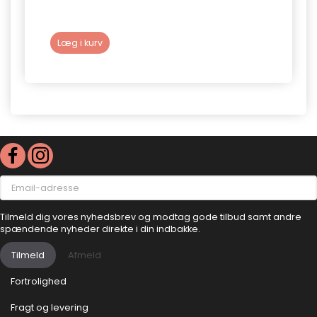
Læg i kurv
Læg 
Email-
adresse
Tilmeld dig vores nyhedsbrev og modtag gode tilbud samt andre
spændende nyheder direkte i din indbakke.
Tilmeld
Afmeld
Fortrolighed
Fragt og levering