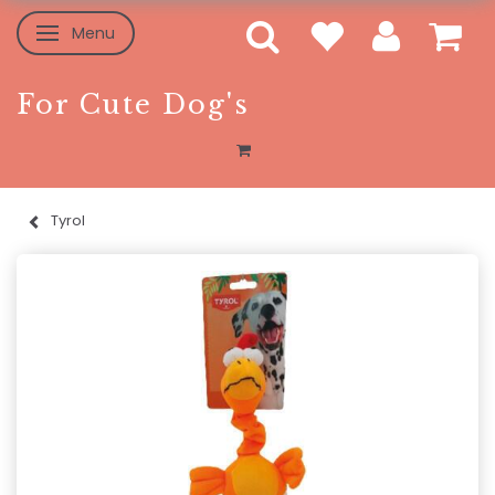
Menu
Skifte navigation
For Cute Dog's
Tyrol