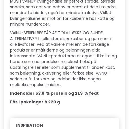
MUSH VAINU® Kyllingehalse er perfekt sprøde, tørrede
snacks, som det ved behov er nemt at dele i mindre
mundrette bidder, også for mindre kæledyr. VAINU
kyllingehalsene er motion for kæberne hos katte og
mindre hunderacer.
VAINU-SERIEN BESTÅR AF TOLV LÆKRE OG SUNDE
ALTERNATIVER til alle størrelser kæber og gummer i
alle livsfaser. Ved at variere mellem de forskellige
produkter er måltiderne og belønningen altid
interessante. VAINU-produkterne er egnet til katte og
hunde som adspredelse, rejsekost f.eks. på
udstillingsrejser eller som supplement til anden kost,
som belønning, aktivering eller forkælelse. VAINU-
serien er fri for korn og indeholder ikke nogen
mølbekæmpelsesmidler..
Indeholder 53,8 % protein og 21,9 % fedt
Fås i pakninger à 220 g
INSPIRATION