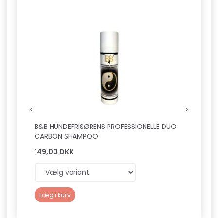
B&B HUNDEFRISØRENS PROFESSIONELLE DUO
B&B H
CARBON SHAMPOO
FUGT
149,00 DKK
149,0
Læg i kurv
Læg 