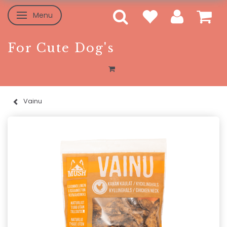
Menu
Skifte navigation
For Cute Dog's
Vainu