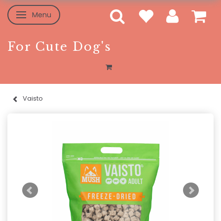
Menu
Skifte navigation
For Cute Dog's
Vaisto