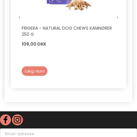
FRIGERA - NATURAL DOG CHEWS KANINØRER
RUKKA
250 G
109,00 DKK
599,
Læg i kurv
Læg 
Email-
adresse