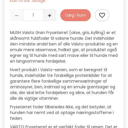
Kun få stk. tilbage
Læg i kurv
MUSH Vaisto Grøn Frysetørret (okse, gris, kylling) er et
skånsomt fuldfoder til voksne hunde. Det indeholder
den mindste andel ben af alle Vaisto-produkter og en
smule mere oksemave, hvilket gør, at produktet også
egner sig til hunde med sart mave eller til hunde med
en langsommere fordøjelse.
Hvert produkt i Vaisto-serien, som er beregnet til
hunde, indeholder tre forskellige proteinkilder for at
garantere flere forskellige sammensætninger af
aminosyrer, ben, indmad og en smule grøntsager og
olie, der skal lette fordøjelsen og sikre, at hunden får
alle de vigtige vitaminer.
Frysetørret foder tilberedes ikke, og det betyder, at
hunden har nemt ved at optage næringsstofferne i
føden.
VAISTO Frysetørret er et perfekt foder til rejsen. Det er